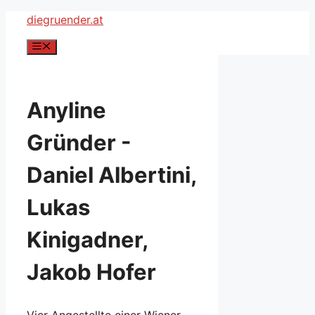
Zum
diegruender.at
Inhalt
Menü
springen
Anyline
Gründer -
Daniel Albertini,
Lukas
Kinigadner,
Jakob Hofer
Vier Angestellte einer Wiener