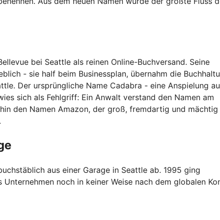
benennen. Aus dem neuen Namen wurde der größte Fluss d
ellevue bei Seattle als reinen Online-Buchversand. Seine
blich - sie half beim Businessplan, übernahm die Buchhalt
tle. Der ursprüngliche Name Cadabra - eine Anspielung au
wies sich als Fehlgriff: Ein Anwalt verstand den Namen am
ufhin den Namen Amazon, der groß, fremdartig und mächtig
.
ge
uchstäblich aus einer Garage in Seattle ab. 1995 ging
as Unternehmen noch in keiner Weise nach dem globalen Ko