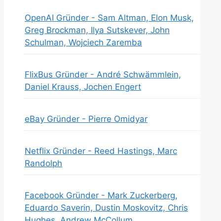
OpenAI Gründer - Sam Altman, Elon Musk,
Greg Brockman, Ilya Sutskever, John
Schulman, Wojciech Zaremba
FlixBus Gründer - André Schwämmlein,
Daniel Krauss, Jochen Engert
eBay Gründer - Pierre Omidyar
Netflix Gründer - Reed Hastings, Marc
Randolph
Facebook Gründer - Mark Zuckerberg,
Eduardo Saverin, Dustin Moskovitz, Chris
Hughes, Andrew McCollum