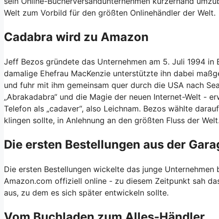
sein Online-Bücherversandunternehmen kurzerhand umzu
Welt zum Vorbild für den größten Onlinehändler der Welt.
Cadabra wird zu Amazon
Jeff Bezos gründete das Unternehmen am 5. Juli 1994 in B
damalige Ehefrau MacKenzie unterstützte ihn dabei maßge
und fuhr mit ihm gemeinsam quer durch die USA nach Seat
„Abrakadabra“ und die Magie der neuen Internet-Welt - er
Telefon als „cadaver“, also Leichnam. Bezos wählte dara
klingen sollte, in Anlehnung an den größten Fluss der Welt
Die ersten Bestellungen aus der Gara
Die ersten Bestellungen wickelte das junge Unternehmen b
Amazon.com offiziell online - zu diesem Zeitpunkt sah d
aus, zu dem es sich später entwickeln sollte.
Vom Buchladen zum Alles-Händler