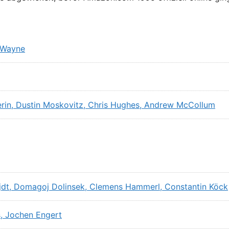
d Wayne
rin, Dustin Moskovitz, Chris Hughes, Andrew McCollum
ijdt, Domagoj Dolinsek, Clemens Hammerl, Constantin Köck
s, Jochen Engert