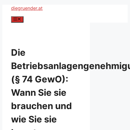
Zum
diegruender.at
Inhalt
Menü
springen
Die
Betriebsanlagengenehmig
(§ 74 GewO):
Wann Sie sie
brauchen und
wie Sie sie